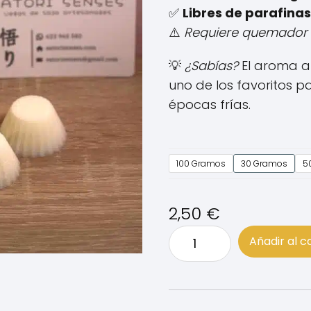
✅
Libres de parafinas
⚠️
Requiere quemador d
💡
¿Sabías?
El aroma a
uno de los favoritos pa
épocas frías.
100 Gramos
30 Gramos
5
2,50
€
Melts
Añadir al c
de
calabaza
cantidad