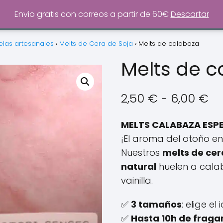
0
Envio gratis con correos a partir de 60€
Descartar
elas artesanales
›
Melts de Cera de Soja
›
Melts de calabaza
Melts de 
R
2,50
€
-
6,00
€
d
MELTS CALABAZA ESPE
pr
¡El aroma del otoño en
Nuestros
melts de cer
de
natural
huelen a cala
2,
vainilla.
ha
✅
3 tamaños
: elige e
6,
✅
Hasta 10h de fraga