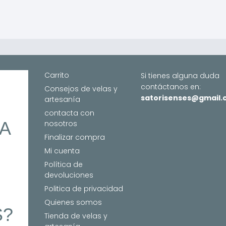
2,
e
producto
producto
2,50 €
ha
 €
hasta
6,
a
6,00 €
 €
Carrito
Si tienes alguna duda
contáctanos en:
Consejos de velas y
satorisenses@gmail
artesanía
contacta con
ÍA
nosotros
Finalizar compra
Mi cuenta
Política de
devoluciones
S
Politica de privacidad
Quienes somos
S?
Tienda de velas y