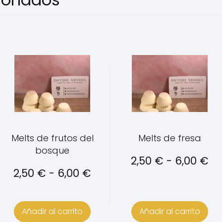
Este
Este
producto
producto
tiene
tiene
múltiples
múltiples
variantes.
variantes.
Las
Las
opciones
opciones
Melts de frutos del
Melts de fresa
se
se
bosque
pueden
pueden
R
2,50
€
-
6,00
€
elegir
elegir
Rango
2,50
€
-
6,00
€
de
go
en
en
de
la
la
pr
página
página
precios:
de
os:
Añadir al carrito
Añadir al carrito
de
de
desde