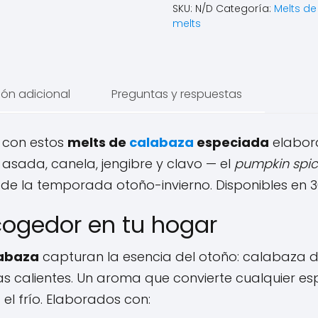
SKU:
N/D
Categoría:
Melts de
melts
ión adicional
Preguntas y respuestas
o con estos
melts de
calabaza
especiada
elabora
asada, canela, jengibre y clavo — el
pumpkin spi
 la temporada otoño-invierno. Disponibles en 30
cogedor en tu hogar
labaza
capturan la esencia del otoño: calabaza 
s calientes. Un aroma que convierte cualquier es
l frío. Elaborados con: