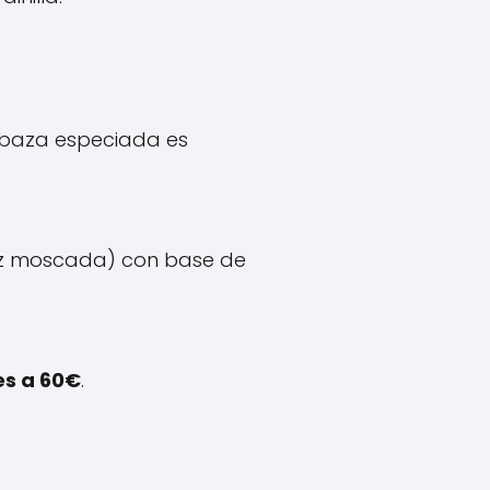
abaza especiada es
nuez moscada) con base de
es a 60€
.