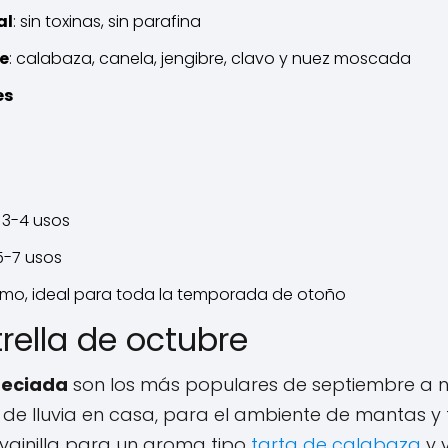
al
: sin toxinas, sin parafina
e
: calabaza, canela, jengibre, clavo y nuez moscada
es
 3-4 usos
 5-7 usos
ramo, ideal para toda la temporada de otoño
rella de octubre
peciada
son los más populares de septiembre a n
de lluvia en casa, para el ambiente de mantas y 
vainilla para un aroma tipo
tarta de calabaza
y v