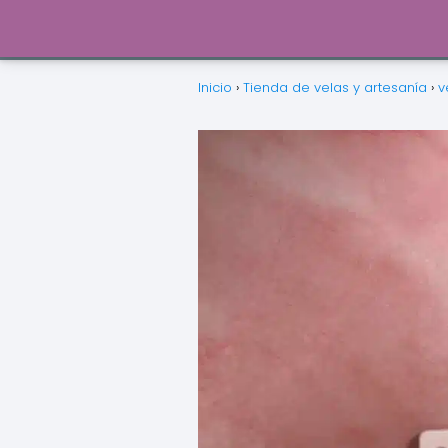
Inicio
›
Tienda de velas y artesanía
›
v