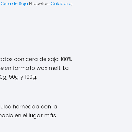
 Cera de Soja
Etiquetas:
Calabaza
,
dos con cera de soja 100%
ce
en formato wax melt. La
g, 50g y 100g.
dulce horneada con la
pacio en el lugar más