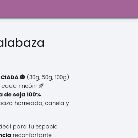
calabaza
ango
e
CIADA 🎃
(30g, 50g, 100g)
ecios:
 cada rincón! 🍂
a de soja 100%
sde
baza horneada, canela y
50 €
sta
l ideal para tu espacio
00 €
ncia
reconfortante