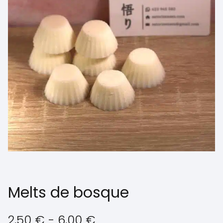
Melts de bosque
Rango
2,50
€
-
6,00
€