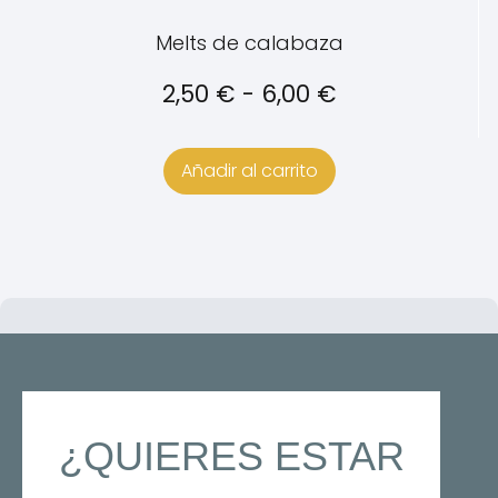
la
página
Melts de calabaza
de
Rango
2,50
€
-
6,00
€
producto
de
precios:
Añadir al carrito
desde
2,50 €
hasta
6,00 €
¿QUIERES ESTAR