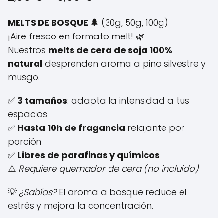
de
MELTS DE BOSQUE 🌲
(30g, 50g, 100g)
precios:
¡Aire fresco en formato melt! 🌿
Nuestros
melts de cera de soja 100%
desde
natural
desprenden aroma a pino silvestre y
2,50 €
musgo.
hasta
✅
3 tamaños
: adapta la intensidad a tus
6,00 €
espacios
✅
Hasta 10h de fragancia
relajante por
porción
✅
Libres de parafinas y químicos
⚠️
Requiere quemador de cera (no incluido)
💡
¿Sabías?
El aroma a bosque reduce el
estrés y mejora la concentración.