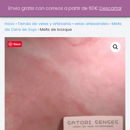
0
Envio gratis con correos a partir de 60€
Descartar
Inicio
›
Tienda de velas y artesanía
›
velas artesanales
›
Melts
de Cera de Soja
›
Melts de bosque
Save