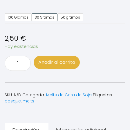
100 Gramos
30 Gramos
50 gramos
2,50
€
Hay existencias
Melts
Añadir al carrito
de
bosque
cantidad
SKU:
N/D
Categoría:
Melts de Cera de Soja
Etiquetas:
bosque
,
melts
Descripción
Información adicional