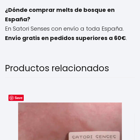
¿Dónde comprar melts de bosque en
España?
En Satori Senses con envío a toda España.
Envío gratis en pedidos superiores a 60€
.
Productos relacionados
Save
Este
producto
tiene
múltiples
variantes.