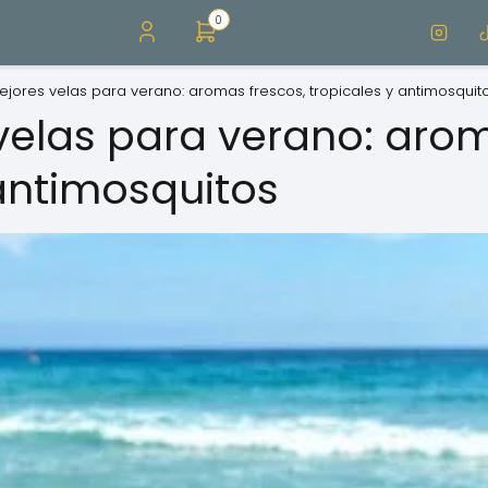
0
ejores velas para verano: aromas frescos, tropicales y antimosquit
velas para verano: arom
 antimosquitos