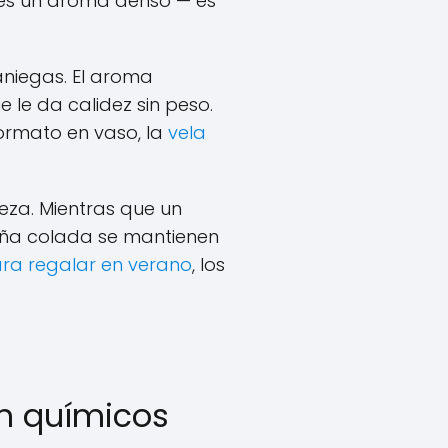
o es un aroma denso — es
aniegas. El aroma
le da calidez sin peso.
formato en vaso, la
vela
reza. Mientras que un
piña colada se mantienen
ara regalar en verano
, los
in químicos