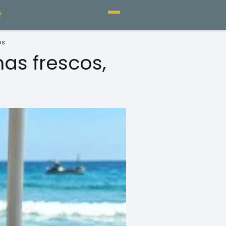
os
as frescos,