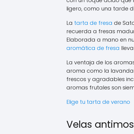
con un toque ácido que l
ligero, como una tarde de
La
tarta de fresa
de Sato
recuerda a fresas madura
Elaborada a mano en nuest
aromática de fresa
lleva
La ventaja de los aromas 
aroma como la lavanda pu
frescos y agradables inc
aromas frutales son siem
Elige tu tarta de verano
Velas antimosq