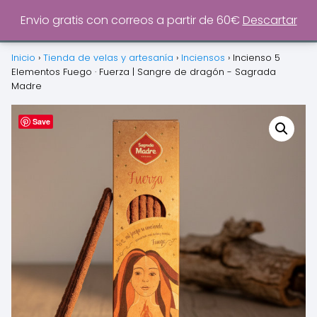
0
Envio gratis con correos a partir de 60€
Descartar
Inicio
›
Tienda de velas y artesanía
›
Inciensos
›
Incienso 5
Elementos Fuego · Fuerza | Sangre de dragón - Sagrada
Madre
Save