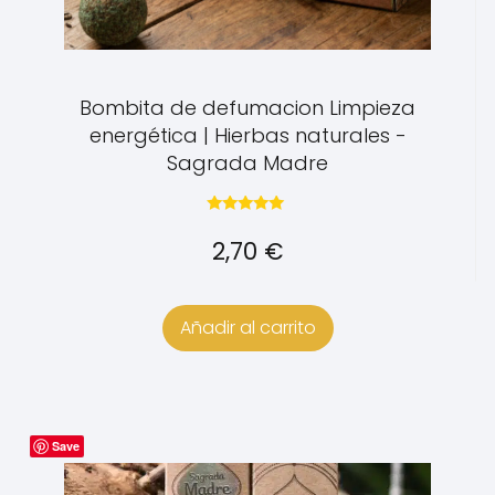
Bombita de defumacion Limpieza
energética | Hierbas naturales -
Sagrada Madre
Valorado con
5.00
2,70
€
de 5
Añadir al carrito
Save