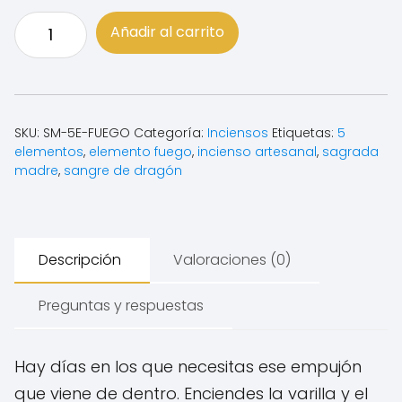
Incienso
Añadir al carrito
5
Elementos
Fuego
·
Fuerza
SKU:
SM-5E-FUEGO
Categoría:
Inciensos
Etiquetas:
5
elementos
,
elemento fuego
,
incienso artesanal
,
sagrada
|
madre
,
sangre de dragón
Sangre
de
dragón
-
Descripción
Valoraciones (0)
Sagrada
Madre
Preguntas y respuestas
cantidad
Hay días en los que necesitas ese empujón
que viene de dentro. Enciendes la varilla y el