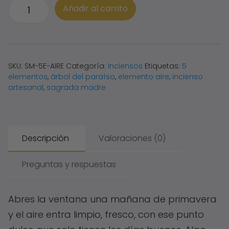
Incienso
Añadir al carrito
5
Elementos
Aire
·
Alegría
SKU:
SM-5E-AIRE
Categoría:
Inciensos
Etiquetas:
5
elementos
,
árbol del paraíso
,
elemento aire
,
incienso
|
artesanal
,
sagrada madre
Árbol
del
Paraíso
-
Descripción
Valoraciones (0)
Sagrada
Madre
Preguntas y respuestas
cantidad
Abres la ventana una mañana de primavera
y el aire entra limpio, fresco, con ese punto