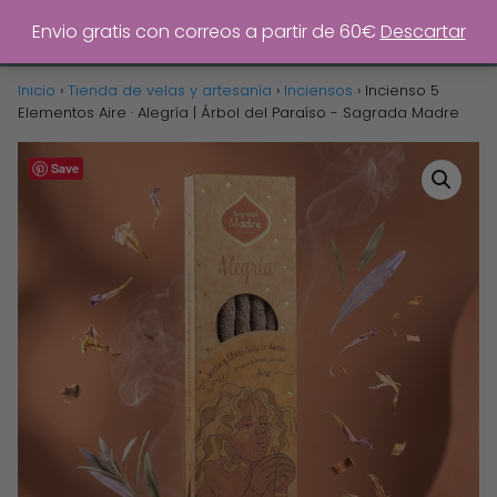
0
Envio gratis con correos a partir de 60€
Descartar
Inicio
›
Tienda de velas y artesanía
›
Inciensos
›
Incienso 5
Elementos Aire · Alegría | Árbol del Paraíso - Sagrada Madre
Save