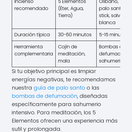
Incienso
5 Elementos
Olíbano,
recomendado
(Éter, Agua,
palo santo
Tierra)
stick, salvia
blanca
Duración típica
30-60 minutos
5-15 minutos
Herramienta
Cojín de
Bombas de
complementaria
meditación,
defumación,
mala
sahumerio
Si tu objetivo principal es limpiar
energías negativas, te recomendamos
nuestra
guía de palo santo
o las
bombas de defumación
, diseñadas
específicamente para sahumerio
intensivo. Para meditación, los 5
Elementos ofrecen una experiencia más
sutil y prolongada.