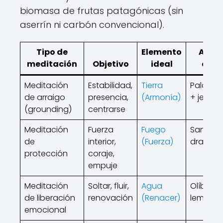
biomasa de frutas patagónicas (sin
aserrín ni carbón convencional).
Tipo de
Elemento
Arom
meditación
Objetivo
ideal
clav
Meditación
Estabilidad,
Tierra
Palo sa
de arraigo
presencia,
(Armonía)
+ jengib
(grounding)
centrarse
Meditación
Fuerza
Fuego
Sangre 
de
interior,
(Fuerza)
dragón
protección
coraje,
empuje
Meditación
Soltar, fluir,
Agua
Olíbano
de liberación
renovación
(Renacer)
lemongr
emocional