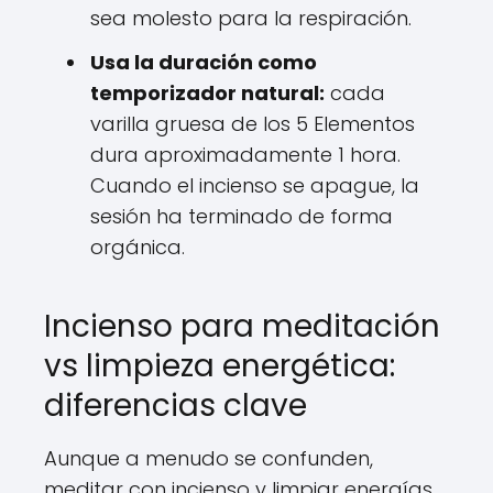
Email
sea molesto para la respiración.
Usa la duración como
temporizador natural:
cada
¡ENVIAR!
varilla gruesa de los 5 Elementos
NO, NO ME GUSTAN LOS DESCUENTOS
dura aproximadamente 1 hora.
Cuando el incienso se apague, la
sesión ha terminado de forma
orgánica.
Incienso para meditación
vs limpieza energética:
diferencias clave
Aunque a menudo se confunden,
meditar con incienso y limpiar energías