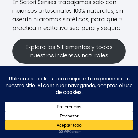
En Satori Senses trabajamos solo con
inciensos artesanales 100% naturales, sin
aserrín ni aromas sintéticos, para que tu
práctica meditativa sea pura y segura.
Explora los 5 Elementos y todos
nuestros inciensos naturales
Si quieres conocer otros artículos
parecidos a
Incienso para meditación:
cuál elegir según tu práctica y qué
necesitas
puedes visitar la categoría
incienso
.
0