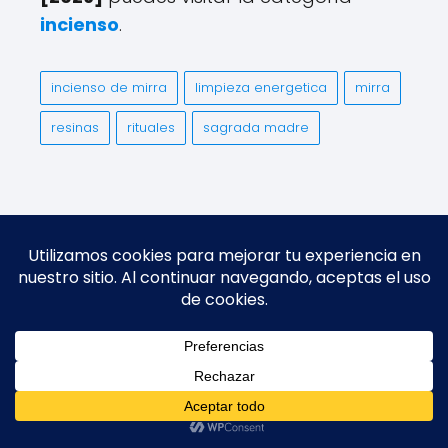
incienso
.
incienso de mirra
limpieza energetica
mirra
resinas
rituales
sagrada madre
0
Significado de los colores de las