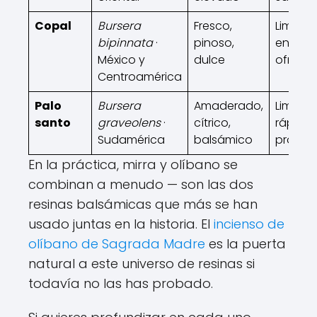
Copal
Bursera
Fresco,
Limpiez
bipinnata
·
pinoso,
energét
México y
dulce
ofrend
Centroamérica
Palo
Bursera
Amaderado,
Limpiez
santo
graveolens
·
cítrico,
rápida,
Sudamérica
balsámico
protec
En la práctica, mirra y olíbano se
combinan a menudo — son las dos
resinas balsámicas que más se han
usado juntas en la historia. El
incienso de
olíbano de Sagrada Madre
es la puerta
natural a este universo de resinas si
todavía no las has probado.