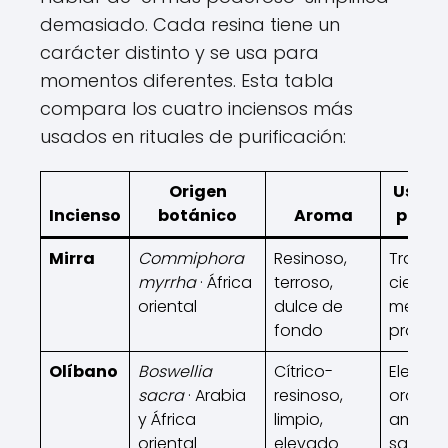
demasiado. Cada resina tiene un
carácter distinto y se usa para
momentos diferentes. Esta tabla
compara los cuatro inciensos más
usados en rituales de purificación:
Origen
Uso ri
Incienso
botánico
Aroma
princi
Mirra
Commiphora
Resinoso,
Transic
myrrha
· África
terroso,
cierre,
oriental
dulce de
medita
fondo
profun
Olíbano
Boswellia
Cítrico-
Elevaci
sacra
· Arabia
resinoso,
oración
y África
limpio,
ambien
oriental
elevado
sagrad