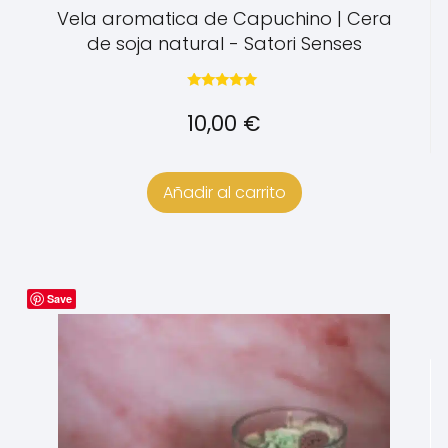
Vela aromatica de Capuchino | Cera
de soja natural - Satori Senses
Valorado con
5.00
10,00
€
de 5
Añadir al carrito
Save