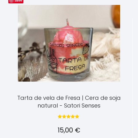
Save
6,00 €
Tarta de vela de Fresa | Cera de soja
natural - Satori Senses
Valorado con
5.00
15,00
€