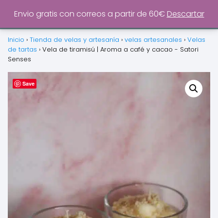
0
Envio gratis con correos a partir de 60€
Descartar
Inicio
›
Tienda de velas y artesanía
›
velas artesanales
›
Velas
de tartas
›
Vela de tiramisú | Aroma a café y cacao - Satori
Senses
Save