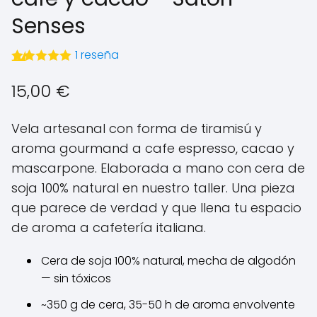
Senses
1
reseña
Valorado con
5.00
15,00
€
1
de 5 en
base a
Vela artesanal con forma de tiramisú y
valoración de
aroma gourmand a cafe espresso, cacao y
un cliente
mascarpone. Elaborada a mano con cera de
soja 100% natural en nuestro taller. Una pieza
que parece de verdad y que llena tu espacio
de aroma a cafetería italiana.
Cera de soja 100% natural, mecha de algodón
— sin tóxicos
~350 g de cera, 35-50 h de aroma envolvente