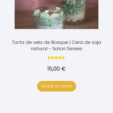
Tarta de vela de Bosque | Cera de soja
natural - Satori Senses
Valorado con
5.00
15,00
€
de 5
Añadir al carrito