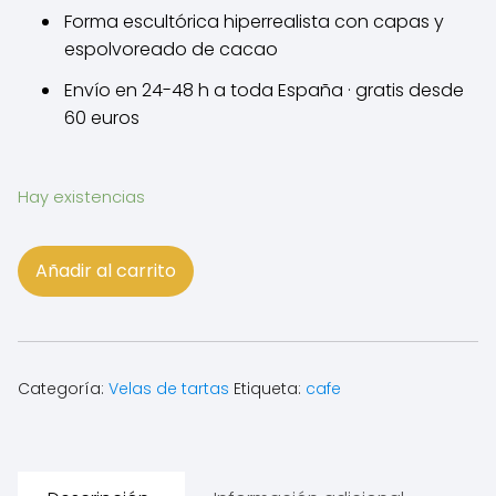
Forma escultórica hiperrealista con capas y
espolvoreado de cacao
Envío en 24-48 h a toda España · gratis desde
60 euros
Hay existencias
Vela
Añadir al carrito
de
tiramisú
|
Aroma
Categoría:
Velas de tartas
Etiqueta:
cafe
a
café
y
cacao