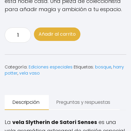
esta noble casa. Una pieza de coleccionista
para añadir magia y ambición a tu espacio.
Vela
Añadir al carrito
Slytherin
|
Cera
de
soja
Categoría:
Ediciones especiales
Etiquetas:
bosque
,
harry
potter
,
vela vaso
natural
-
Satori
Senses
Descripción
Preguntas y respuestas
cantidad
La
vela Slytherin de Satori Senses
es una
vela aromática artesanal de edición especial