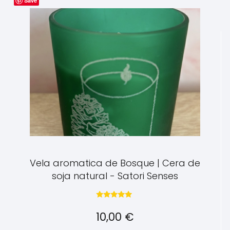
Save
Vela aromatica de Bosque | Cera de
soja natural - Satori Senses
Valorado con
5.00
10,00
€